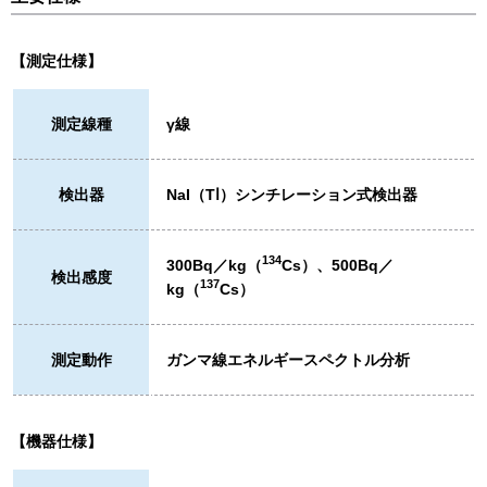
【測定仕様】
測定線種
γ線
検出器
NaI（Tⅼ）シンチレーション式検出器
134
300Bq／kg（
Cs）、500Bq／
検出感度
137
kg（
Cs）
測定動作
ガンマ線エネルギースペクトル分析
【機器仕様】